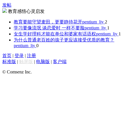
发帖
教育感悟心灵启发
教育要能守望麦田，更要静待花开
pentium_ljy
2
学习要像流氓 谈恋爱时 一样不要脸
pentium_ljy
1
女生学好理科才能在单位和婆家有话语权
pentium_ljy
1
为什么普通老百姓的孩子更应该接受优质的教育？
pentium_ljy
0
首页
|
登录
|
注册
标准版
|
触屏版
|
电脑版
|
客户端
© Comsenz Inc.