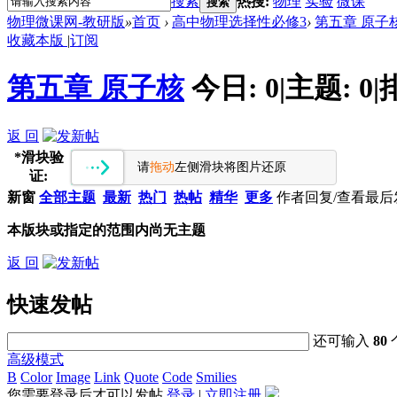
搜索
热搜:
物理
实验
微课
搜索
物理微课网-教研版
»
首页
›
高中物理选择性必修3
›
第五章 原子
收藏本版
|
订阅
第五章 原子核
今日:
0
|
主题:
0
|
返 回
*
滑块验
请
拖动
左侧滑块将图片还原
证:
新窗
全部主题
最新
热门
热帖
精华
更多
作者
回复/查看
最后
本版块或指定的范围内尚无主题
返 回
快速发帖
还可输入
80
高级模式
B
Color
Image
Link
Quote
Code
Smilies
您需要登录后才可以发帖
登录
|
立即注册