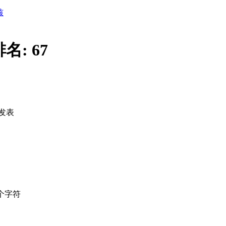
核
排名:
67
发表
个字符